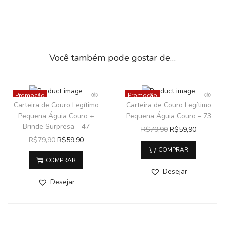
Você também pode gostar de…
Promoção
Promoção
Carteira de Couro Legítimo
Carteira de Couro Legítimo
Pequena Águia Couro +
Pequena Águia Couro – 73
Brinde Surpresa – 47
R$
79,90
R$
59,90
R$
79,90
R$
59,90
COMPRAR
COMPRAR
Desejar
Desejar