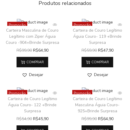
Produtos relacionados
Promoção
Promoção
Carteira Masculina de Couro
Carteira de Couro Legítimo
Legítimo com Ziper Águia
Águia Couro- 119 +Brinde
Couro -904+Brinde Surpresa
Surpresa
R$
99,90
R$
64,90
R$
59,90
R$
47,90
COMPRAR
COMPRAR
Desejar
Desejar
Promoção
Promoção
Carteira de Couro Legítimo
Carteira de Couro Legítimo
Águia Couro- 122 +Brinde
Masculina Águia Couro-
Surpresa
925+Brinde Surpresa
R$
54,90
R$
45,90
R$
99,90
R$
64,90