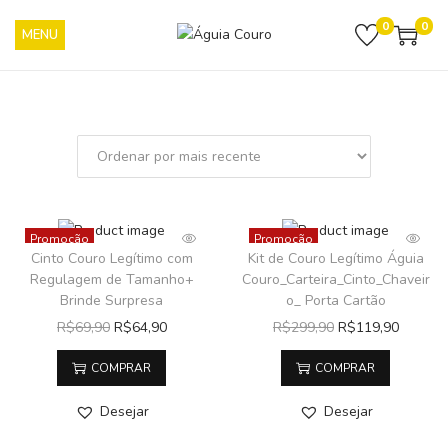
0
0
Promoção
Promoção
Cinto Couro Legítimo com
Kit de Couro Legítimo Águia
Regulagem de Tamanho+
Couro_Carteira_Cinto_Chaveir
Brinde Surpresa
o_ Porta Cartão
R$
69,90
R$
64,90
R$
299,90
R$
119,90
COMPRAR
COMPRAR
Desejar
Desejar