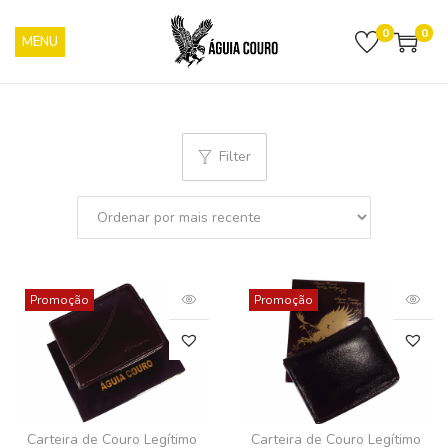
0
0
Filter
Promoção
Promoção
Carteira de Couro Legítimo
Carteira de Couro Legítimo