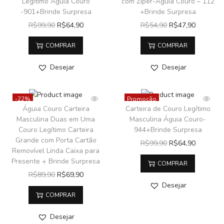
Legítimo Águia Couro
com Zíper-Águia Couro – 112
-901+Brinde Surpresa
+Brinde Surpresa
R$
99,90
R$
64,90
R$
54,90
R$
47,90
COMPRAR
COMPRAR
Desejar
Desejar
-22%
Promoção
Águia Couro Carteira
Carteira de Couro Legítimo
Masculina Duas em Uma
Masculina Águia Couro-
Couro Legítimo Carteira
944+Brinde Surpresa
Grande com Porta Cartão
R$
99,90
R$
64,90
Removível Linda Caixa para
Presente + Brinde Surpresa
COMPRAR
R$
89,90
R$
69,90
Desejar
COMPRAR
Desejar